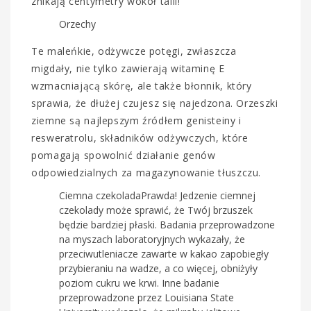
znikają centymetry wokół talii!
Orzechy
Te maleńkie, odżywcze potęgi, zwłaszcza
migdały, nie tylko zawierają witaminę E
wzmacniającą skórę, ale także błonnik, który
sprawia, że dłużej czujesz się najedzona. Orzeszki
ziemne są najlepszym źródłem genisteiny i
resweratrolu, składników odżywczych, które
pomagają spowolnić działanie genów
odpowiedzialnych za magazynowanie tłuszczu.
Ciemna czekoladaPrawda! Jedzenie ciemnej
czekolady może sprawić, że Twój brzuszek
będzie bardziej płaski. Badania przeprowadzone
na myszach laboratoryjnych wykazały, że
przeciwutleniacze zawarte w kakao zapobiegły
przybieraniu na wadze, a co więcej, obniżyły
poziom cukru we krwi. Inne badanie
przeprowadzone przez Louisiana State